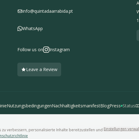
A
info@quintadaarrabida.pt
W
1
WhatsApp
Follow us on
Instagram
Leave a Review
inie
Nutzungsbedingungen
Nachhaltigkeitsmanifest
Blog
Press
Status
© 2026 Quinta da Arrábida. Alle Rechte vorbehalten.
Einstellungen verwa
 zu verbessern, personalisierte Inhalte bereitzustellen und
nschutzrichtlinie