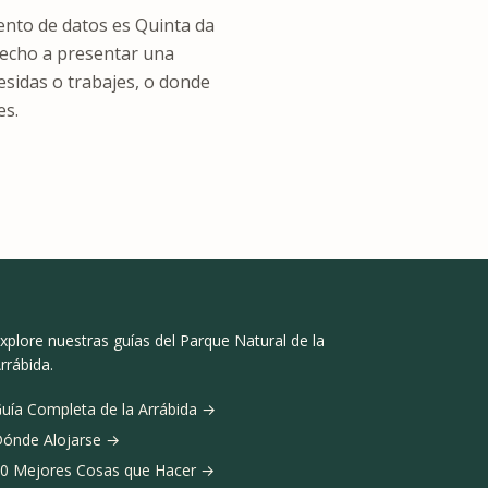
ento de datos es Quinta da
recho a presentar una
esidas o trabajes, o donde
es.
xplore nuestras guías del Parque Natural de la
rrábida.
uía Completa de la Arrábida
→
ónde Alojarse
→
0 Mejores Cosas que Hacer
→