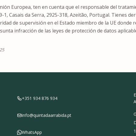
Unión Europea, ten en cuenta que el responsable del tratami
-1, Casais da Serra, 2925-318, Azeitão, Portugal. Tienes de
ridad de supervisión en el Estado miembro de la UE donde r
unta infracción de las leyes de protección de datos aplicabl
025
E
+351 934 876 934
A
G
info@quintadaarrabida.pt
D
1
WhatsApp